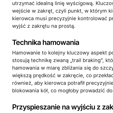
utrzymać idealną linię wyścigową. Klucz
wejście w zakręt, czyli punkt, w którym 
kierowca musi precyzyjnie kontrolować prę
wyjść z zakrętu na prostą.
Technika hamowania
Hamowanie to kolejny kluczowy aspekt po
stosują technikę zwaną „trail braking”, k
hamowania w miarę zbliżania się do szcz
większą prędkość w zakręcie, co przekład
również, aby kierowca potrafił precyzyjn
blokowania kół, co mogłoby prowadzić do
Przyspieszanie na wyjściu z za