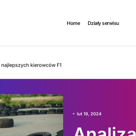
Home
Działy serwisu
y najlepszych kierowców F1
lut 19, 2024
Analiza