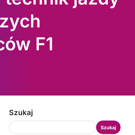
szych
ców F1
Szukaj
Szukaj