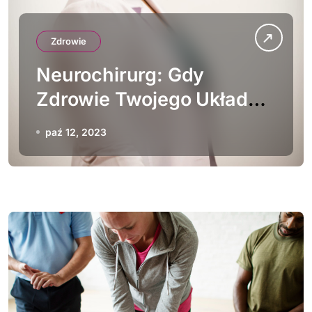
Zdrowie
Neurochirurg: Gdy
Zdrowie Twojego Układu
Nerwowego Wymaga
paź 12, 2023
Profesjonalnej Pomocy