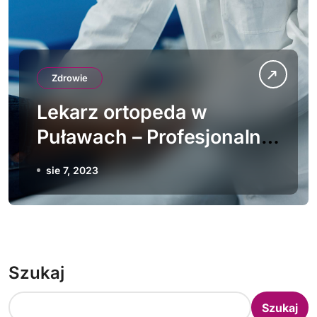
Zdrowie
Lekarz ortopeda w
Puławach – Profesjonalna
Opieka Prywatna dla
sie 7, 2023
Twojego Zdrowia
Szukaj
Szukaj