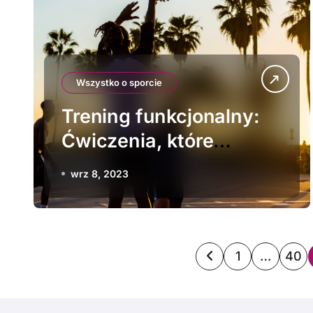
Wszystko o sporcie
Trening funkcjonalny:
Ćwiczenia, które
poprawią codzienną
wrz 8, 2023
sprawność i wydolność
S
1
…
40
t