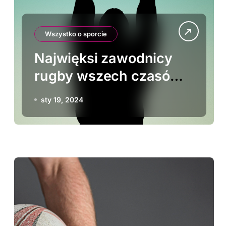
Wszystko o sporcie
Najwięksi zawodnicy
rugby wszech czasów:
biografie legend
sty 19, 2024