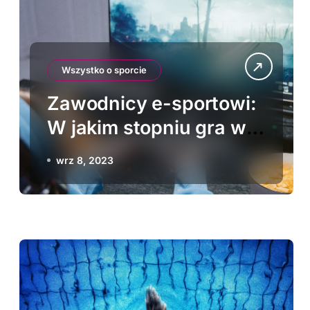
Wszystko o sporcie
Zawodnicy e-sportowi:
W jakim stopniu gra w
gry komputerowe jest
wrz 8, 2023
sportem?