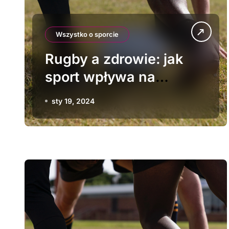
Wszystko o sporcie
Rugby a zdrowie: jak
sport wpływa na
organizm?
sty 19, 2024