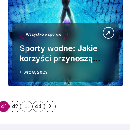
Wszystko o sporcie
Sporty wodne: Jakie
korzyści przynoszą
pływanie, surfowanie i
wrz 8, 2023
kajakarstwo?
41
42
…
44