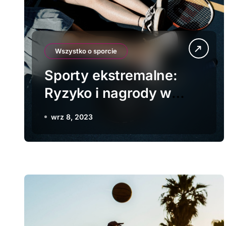
Wszystko o sporcie
Sporty ekstremalne:
Ryzyko i nagrody w
świecie aktywności na
wrz 8, 2023
wolnym powietrz