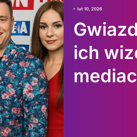
lut 10, 2026
Gwiazd
ich wi
media