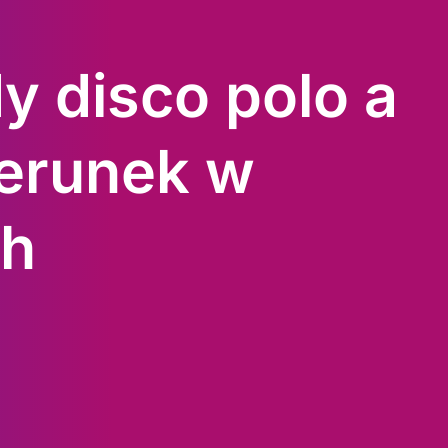
y disco polo a
zerunek w
ch