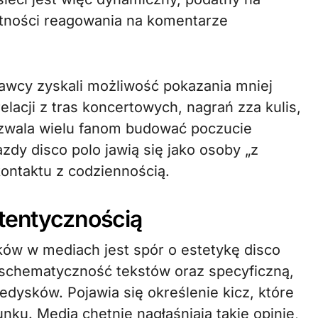
ętności reagowania na komentarze
wcy zyskali możliwość pokazania mniej
elacji z tras koncertowych, nagrań zza kulis,
ozwala wielu fanom budować poczucie
azdy disco polo jawią się jako osoby „z
kontaktu z codziennością.
utentycznością
ów w mediach jest spór o estetykę disco
, schematyczność tekstów oraz specyficzną,
dysków. Pojawia się określenie kicz, które
ku. Media chętnie nagłaśniają takie opinie,