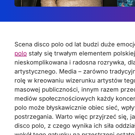
Scena disco polo od lat budzi duże emocje
polo
stały się trwałym elementem polskiej 
nieskomplikowana i radosna rozrywka, dla
artystycznego. Media – zarówno tradycyjn
rolę w kreowaniu wizerunku artystów teg
masowej publiczności, innym razem prze
mediów społecznościowych każdy koncert
polo może błyskawicznie obiec sieć, wpły
postrzegania. Warto więc przyjrzeć się,
disco polo, z czego wynika ich siła oddzia
wokół tego gatunku na przestrzeni ostatni