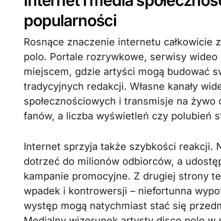
Internet i media społeczno
popularności
Rosnące znaczenie internetu całkowicie 
polo. Portale rozrywkowe, serwisy wideo 
miejscem, gdzie artyści mogą budować 
tradycyjnych redakcji. Własne kanały wide
społecznościowych i transmisje na żywo 
fanów, a liczba wyświetleń czy polubień s
Internet sprzyja także szybkości reakcji. 
dotrzeć do milionów odbiorców, a udostę
kampanie promocyjne. Z drugiej strony 
wpadek i kontrowersji – niefortunna wypo
występ mogą natychmiast stać się przedm
Medialny wizerunek artysty disco polo w 