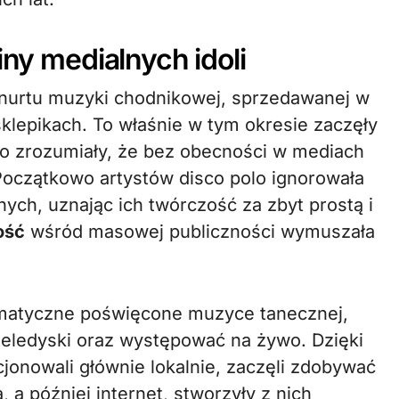
iny medialnych idoli
 nurtu muzyki chodnikowej, sprzedawanej w
sklepikach. To właśnie w tym okresie zaczęły
ko zrozumiały, że bez obecności w mediach
 Początkowo artystów disco polo ignorowała
nych, uznając ich twórczość za zbyt prostą i
ość
wśród masowej publiczności wymuszała
tematyczne poświęcone muzyce tanecznej,
eledyski oraz występować na żywo. Dzięki
jonowali głównie lokalnie, zaczęli zdobywać
 a później internet, stworzyły z nich