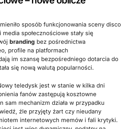
ściowe – nowe oblicze
zmieniło sposób funkcjonowania sceny disco
i media społecznościowe stały się
swój
branding
bez pośrednictwa
o, profile na platformach
dają im szansę bezpośredniego dotarcia do
tała się nową walutą popularności.
Nowy teledysk jest w stanie w kilka dni
pnienia fanów zastępują kosztowne
ten sam mechanizm działa w przypadku
wiedź, źle przyjęty żart czy nieudany
iotem internetowych memów i fali krytyki.
sieci jest więc dynamiczny, podatny na