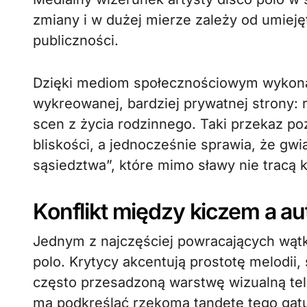
zmiany i w dużej mierze zależy od umiej
publiczności.
Dzięki mediom społecznościowym wykona
wykreowanej, bardziej prywatnej strony: r
scen z życia rodzinnego. Taki przekaz p
bliskości, a jednocześnie sprawia, że gwi
sąsiedztwa”, które mimo sławy nie tracą 
Konflikt między kiczem a a
Jednym z najczęściej powracających wątk
polo. Krytycy akcentują prostotę melodii
często przesadzoną warstwę wizualną tele
ma podkreślać rzekomą tandetę tego gatun