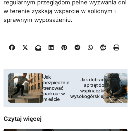
regularnym przeglądom pełne wyzwania dni
w terenie zyskają wsparcie w solidnym i
sprawnym wyposażeniu.
N
Jak
Jak dobrać
bezpiecznie
a
sprzęt do
trenować
wspinaczki
parkour w
w
wysokogórskiej
mieście
i
Czytaj więcej
g