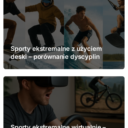
a
c
j
a
w
Sporty ekstremalne z użyciem
deski – porównanie dyscyplin
p
i
s
u
Sporty ekstremalne wirtualnie –