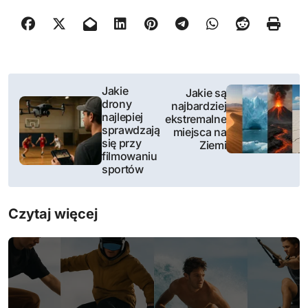
N
Jakie
Jakie są
drony
najbardziej
a
najlepiej
ekstremalne
sprawdzają
miejsca na
w
się przy
Ziemi
filmowaniu
i
sportów
g
Czytaj więcej
a
c
j