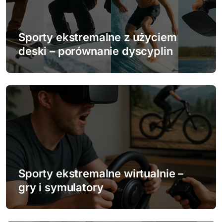
a
w
Sporty ekstremalne z użyciem
p
deski – porównanie dyscyplin
i
s
u
Sporty ekstremalne wirtualnie –
gry i symulatory