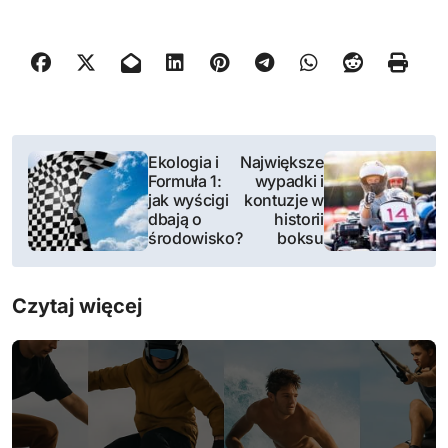
N
Ekologia i
Największe
Formuła 1:
wypadki i
a
jak wyścigi
kontuzje w
dbają o
historii
w
środowisko?
boksu
i
Czytaj więcej
g
a
c
j