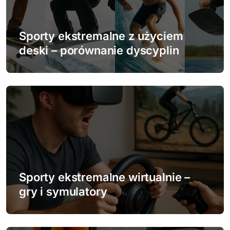
a
w
Sporty ekstremalne z użyciem
deski – porównanie dyscyplin
p
i
s
u
Sporty ekstremalne wirtualnie –
gry i symulatory