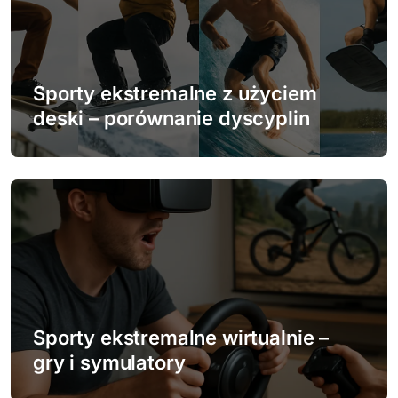
j
a
w
Sporty ekstremalne z użyciem
p
deski – porównanie dyscyplin
i
s
u
Sporty ekstremalne wirtualnie –
gry i symulatory