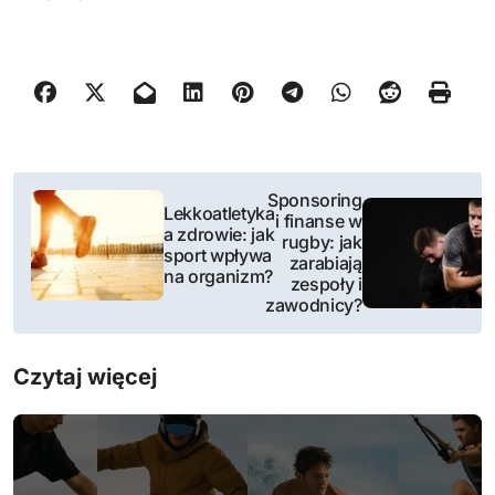
N
Sponsoring
Lekkoatletyka
i finanse w
a
a zdrowie: jak
rugby: jak
sport wpływa
zarabiają
w
na organizm?
zespoły i
zawodnicy?
i
g
Czytaj więcej
a
c