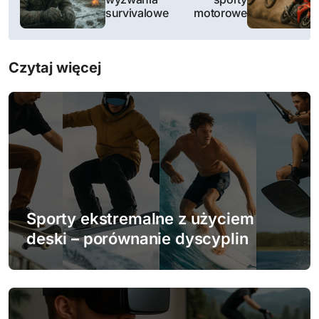
w
survivalowe
motorowe
i
Czytaj więcej
g
a
c
j
a
w
Sporty ekstremalne z użyciem
deski – porównanie dyscyplin
p
i
s