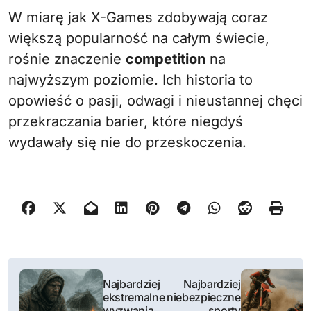
W miarę jak X-Games zdobywają coraz
większą popularność na całym świecie,
rośnie znaczenie
competition
na
najwyższym poziomie. Ich historia to
opowieść o pasji, odwagi i nieustannej chęci
przekraczania barier, które niegdyś
wydawały się nie do przeskoczenia.
N
Najbardziej
Najbardziej
a
ekstremalne
niebezpieczne
wyzwania
sporty