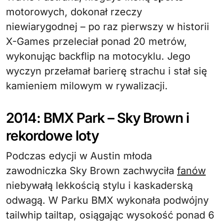
motorowych, dokonał rzeczy
niewiarygodnej – po raz pierwszy w historii
X-Games przeleciał ponad 20 metrów,
wykonując backflip na motocyklu. Jego
wyczyn przełamał barierę strachu i stał się
kamieniem milowym w rywalizacji.
2014: BMX Park – Sky Brown i
rekordowe loty
Podczas edycji w Austin młoda
zawodniczka Sky Brown zachwyciła
fanów
niebywałą lekkością stylu i kaskaderską
odwagą. W Parku BMX wykonała podwójny
tailwhip tailtap, osiągając wysokość ponad 6