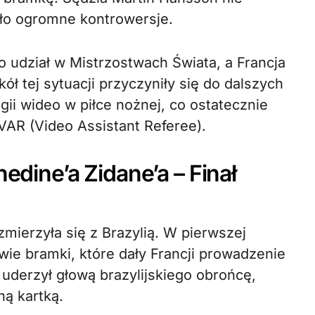
ało ogromne kontrowersje.
 o udział w Mistrzostwach Świata, a Francja
ł tej sytuacji przyczyniły się do dalszych
ii wideo w piłce nożnej, co ostatecznie
AR (Video Assistant Referee).
nedine’a Zidane’a – Finał
zmierzyła się z Brazylią. W pierwszej
ie bramki, które dały Francji prowadzenie
uderzył głową brazylijskiego obrońcę,
ą kartką.