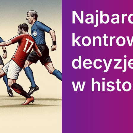
Najbard
kontro
decyzj
w histor