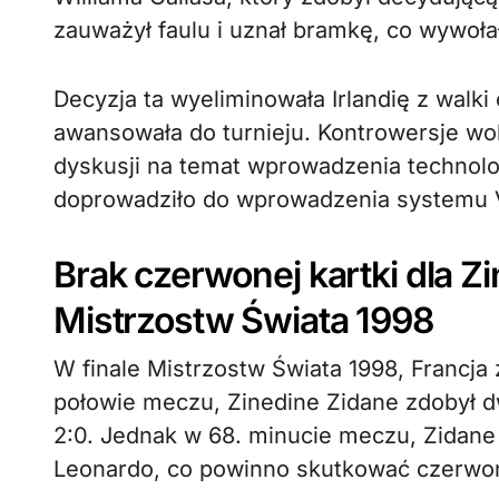
zauważył faulu i uznał bramkę, co wywoł
Decyzja ta wyeliminowała Irlandię z walki
awansowała do turnieju. Kontrowersje wokó
dyskusji na temat wprowadzenia technolog
doprowadziło do wprowadzenia systemu V
Brak czerwonej kartki dla Zi
Mistrzostw Świata 1998
W finale Mistrzostw Świata 1998, Francja 
połowie meczu, Zinedine Zidane zdobył dw
2:0. Jednak w 68. minucie meczu, Zidane 
Leonardo, co powinno skutkować czerwon