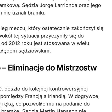
bramkową. Sędzia Jorge Larrionda oraz jego
i nie uznali bramki.
ieg meczu, który ostatecznie zakończył się
kół tej sytuacji przyczyniły się do
a od 2012 roku jest stosowana w wielu
błędom sędziowskim.
 – Eliminacje do Mistrzostw
, doszło do kolejnej kontrowersyjnej
omiędzy Francją a Irlandią. W dogrywce,
kę ręką, co pozwoliło mu na podanie do
ą bramkę. Sędzia Martin Hansson nie