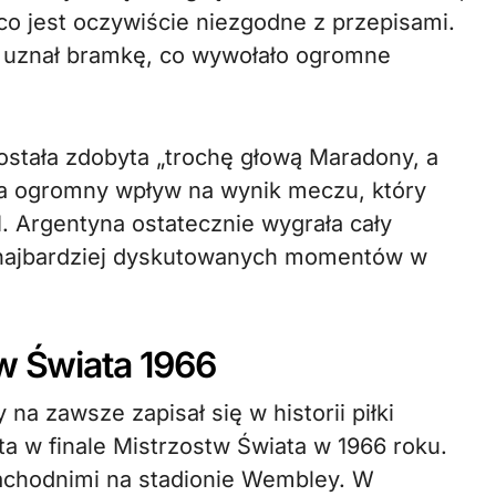
co jest oczywiście niezgodne z przepisami.
 i uznał bramkę, co wywołało ogromne
ostała zdobyta „trochę głową Maradony, a
ła ogromny wpływ na wynik meczu, który
. Argentyna ostatecznie wygrała cały
 z najbardziej dyskutowanych momentów w
tw Świata 1966
 zawsze zapisał się w historii piłki
ta w finale Mistrzostw Świata w 1966 roku.
achodnimi na stadionie Wembley. W