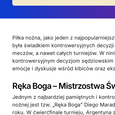
Piłka nożna, jako jeden z najpopularniejszych sportów na świecie, niejednokrotnie
była świadkiem kontrowersyjnych decyzji 
meczów, a nawet całych turniejów. W nini
kontrowersyjnym decyzjom sędziowskim w h
emocje i dyskusje wśród kibiców oraz ek
Ręka Boga – Mistrzostwa Św
Jednym z najbardziej pamiętnych i kontro
nożnej jest tzw. „Ręka Boga” Diego Mara
roku. W ćwierćfinale turnieju, Argentyna 