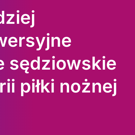
ziej
wersyjne
e sędziowskie
ii piłki nożnej