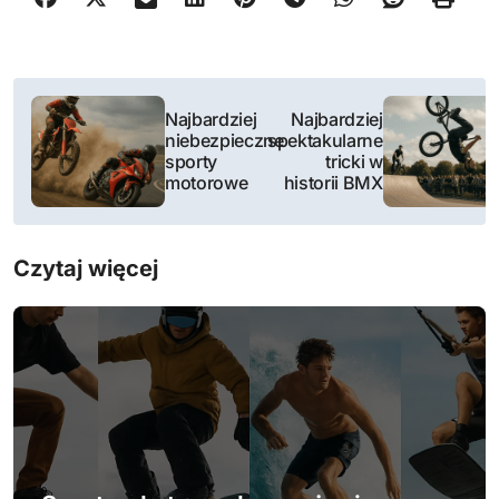
N
Najbardziej
Najbardziej
a
niebezpieczne
spektakularne
sporty
tricki w
w
motorowe
historii BMX
i
Czytaj więcej
g
a
c
j
a