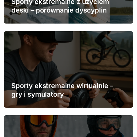
w
Sporty ekstremalne z użyciem
deski – porównanie dyscyplin
p
i
s
u
Sporty ekstremalne wirtualnie –
gry i symulatory