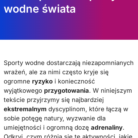
wodne świata
Sporty wodne dostarczają niezapomnianych
wrażeń, ale za nimi często kryje się
ogromne
ryzyko
i konieczność
wyjątkowego
przygotowania
. W niniejszym
tekście przyjrzymy się najbardziej
ekstremalnym
dyscyplinom, które łączą w
sobie potęgę natury, wyzwanie dla
umiejętności i ogromną dozę
adrenaliny
.
Odkryj, czym różnią się te aktywności, jakie