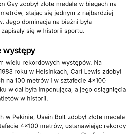
on Gay zdobył złote medale w biegach na
metrów, stając się jednym z najbardziej
. Jego dominacja na bieżni była
apisały się w historii sportu.
e występy
em wielu rekordowych występów. Na
1983 roku w Helsinkach, Carl Lewis zdobył
ch na 100 metrów i w sztafecie 4×100
ku w dal była imponująca, a jego osiągnięcia
letów w historii.
h w Pekinie, Usain Bolt zdobył złote medale
tafecie 4×100 metrów, ustanawiając rekordy