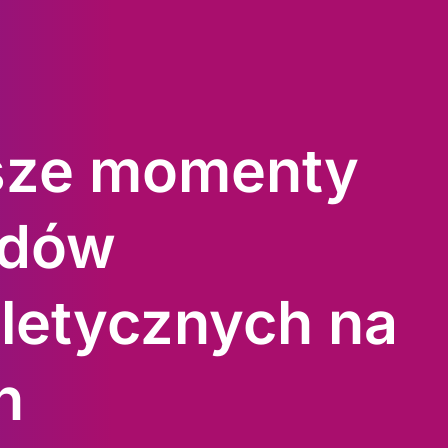
sze momenty
odów
tletycznych na
h