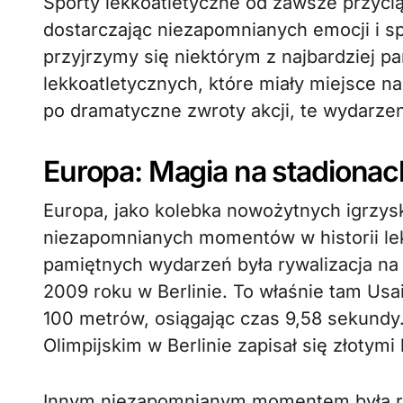
Sporty lekkoatletyczne od zawsze przyciągały uwagę kibiców na całym świecie,
dostarczając niezapomnianych emocji i 
przyjrzymy się niektórym z najbardziej 
lekkoatletycznych, które miały miejsce 
po dramatyczne zwroty akcji, te wydarzeni
Europa: Magia na stadiona
Europa, jako kolebka nowożytnych igrzysk
niezapomnianych momentów w historii lek
pamiętnych wydarzeń była rywalizacja na
2009 roku w Berlinie. To właśnie tam Usai
100 metrów, osiągając czas 9,58 sekundy
Olimpijskim w Berlinie zapisał się złotymi
Innym niezapomnianym momentem była ry