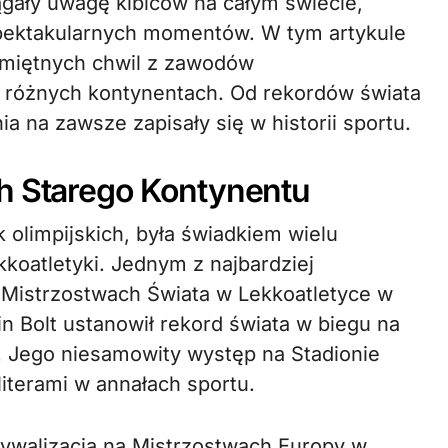
spektakularnych momentów. W tym artykule
pamiętnych chwil z zawodów
na różnych kontynentach. Od rekordów świata
a na zawsze zapisały się w historii sportu.
ch Starego Kontynentu
 olimpijskich, była świadkiem wielu
koatletyki. Jednym z najbardziej
 Mistrzostwach Świata w Lekkoatletyce w
n Bolt ustanowił rekord świata w biegu na
. Jego niesamowity występ na Stadionie
 literami w annałach sportu.
walizacja na Mistrzostwach Europy w