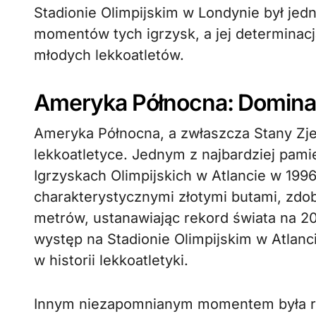
Stadionie Olimpijskim w Londynie był jed
momentów tych igrzysk, a jej determinacj
młodych lekkoatletów.
Ameryka Północna: Dominac
Ameryka Północna, a zwłaszcza Stany Zj
lekkoatletyce. Jednym z najbardziej pam
Igrzyskach Olimpijskich w Atlancie w 199
charakterystycznymi złotymi butami, zdo
metrów, ustanawiając rekord świata na 
występ na Stadionie Olimpijskim w Atlanc
w historii lekkoatletyki.
Innym niezapomnianym momentem była ry