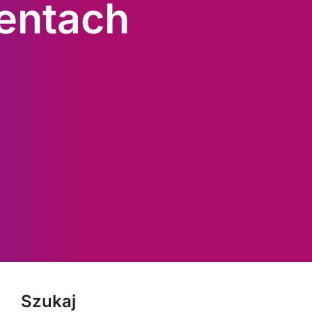
entach
Szukaj