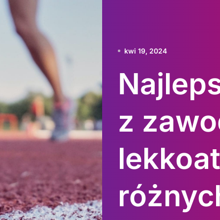
kwi 19, 2024
Najlep
z zaw
lekkoa
różnyc