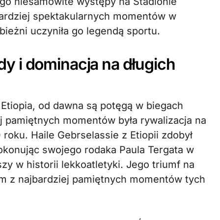
ego niesamowite występy na Stadionie
bardziej spektakularnych momentów w
a bieżni uczyniła go legendą sportu.
y i dominacja na długich
 i Etiopia, od dawna są potęgą w biegach
j pamiętnych momentów była rywalizacja na
roku. Haile Gebrselassie z Etiopii zdobył
okonując swojego rodaka Paula Tergata w
y w historii lekkoatletyki. Jego triumf na
ym z najbardziej pamiętnych momentów tych