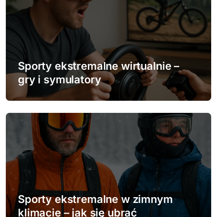
u
Sporty ekstremalne wirtualnie –
gry i symulatory
Sporty ekstremalne w zimnym
klimacie – jak się ubrać