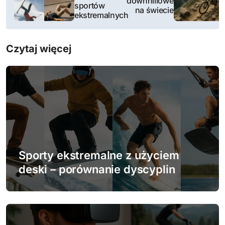
downhillowe
sportów
w
na świecie
ekstremalnych
i
Czytaj więcej
g
a
c
j
a
w
Sporty ekstremalne z użyciem
deski – porównanie dyscyplin
p
i
s