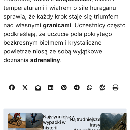
temperaturami i wiatrem o sile huraganu
sprawia, że każdy krok staje się triumfem
nad własnymi
granicami
. Uczestnicy często
podkreślają, że uczucie pola pokrytego
bezkresnym bielmem i krystaliczne
powietrze niosą ze sobą wyjątkowe
doznania
adrenaliny
.
N
Najsłynniejsze
Najtrudniejsze
wypadki w
a
trasy
historii