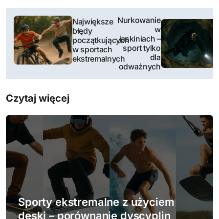
N
Nurkowanie
Największe
w
błędy
a
jaskiniach –
początkujących
sport tylko
w sportach
w
dla
ekstremalnych
odważnych
i
g
Czytaj więcej
a
c
j
a
w
Sporty ekstremalne z użyciem
p
deski – porównanie dyscyplin