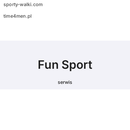
sporty-walki.com
time4men.pl
Fun Sport
serwis
© Copyright 2024 All Rights Reserved.
pusulabet
·
betyap
·
avrupabet
·
matbet, matbet giriş
·
holiganbet, holiganbet