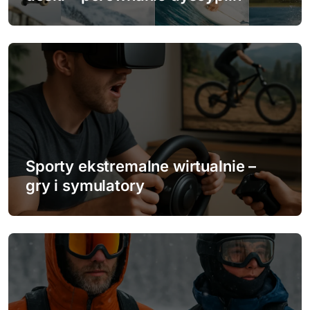
i
s
u
Sporty ekstremalne wirtualnie –
gry i symulatory