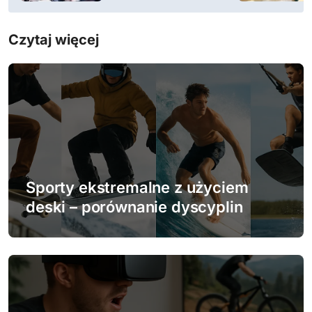
i
Czytaj więcej
g
a
c
j
a
w
Sporty ekstremalne z użyciem
deski – porównanie dyscyplin
p
i
s
u