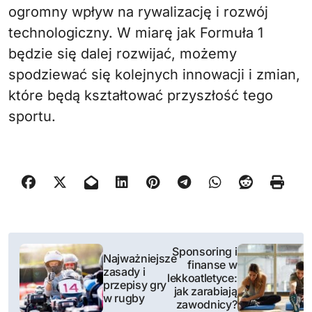
ogromny wpływ na rywalizację i rozwój
technologiczny. W miarę jak Formuła 1
będzie się dalej rozwijać, możemy
spodziewać się kolejnych innowacji i zmian,
które będą kształtować przyszłość tego
sportu.
N
Sponsoring i
Najważniejsze
finanse w
a
zasady i
lekkoatletyce:
przepisy gry
jak zarabiają
w
w rugby
zawodnicy?