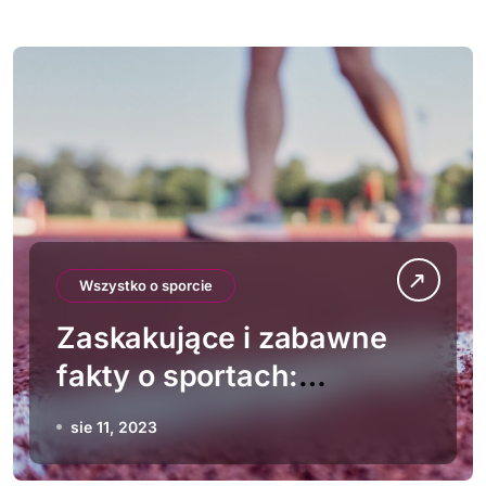
Wszystko o sporcie
Zaskakujące i zabawne
fakty o sportach:
Prawdziwe kurioza i
sie 11, 2023
anegdoty