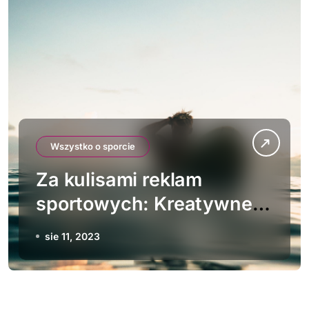
Wszystko o sporcie
Za kulisami reklam
sportowych: Kreatywne
partnerstwa i efektywne
sie 11, 2023
kampanie