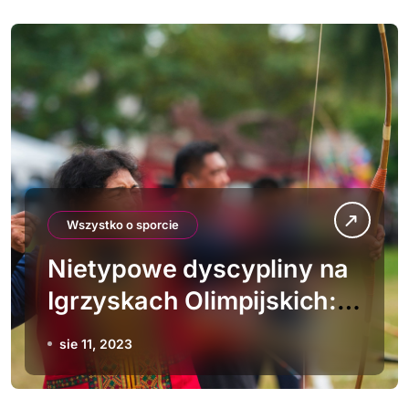
Wszystko o sporcie
Nietypowe dyscypliny na
Igrzyskach Olimpijskich:
Sporty, które wyróżniają
sie 11, 2023
się wymagającym
charakterem