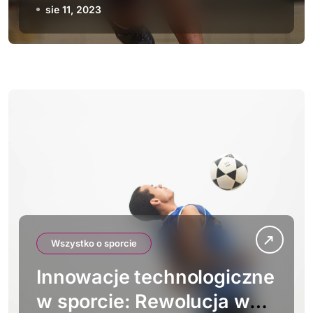
Odkrywanie sportów,
sie 11, 2023
które cię zaskoczą
Wszystko o sporcie
Innowacje technologiczne
w sporcie: Rewolucja w