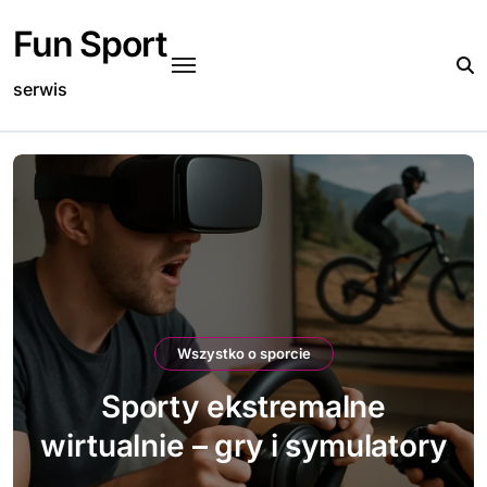
Skip
Fun Sport
to
content
serwis
Wszystko o sporcie
Sporty ekstremalne w
zimnym klimacie – jak się
ubrać