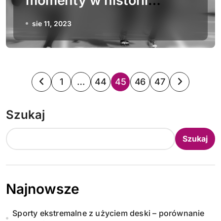
momenty w historii
sportu: Legendarnych
sie 11, 2023
wydarzeń i rekordy
S
1
…
44
45
46
47
t
Szukaj
r
o
Szukaj
n
i
Najnowsze
c
Sporty ekstremalne z użyciem deski – porównanie