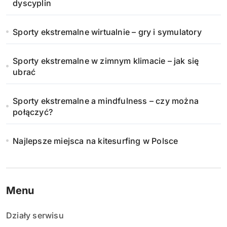
o
dyscyplin
w
Sporty ekstremalne wirtualnie – gry i symulatory
a
n
Sporty ekstremalne w zimnym klimacie – jak się
ubrać
i
Sporty ekstremalne a mindfulness – czy można
e
połączyć?
w
Najlepsze miejsca na kitesurfing w Polsce
p
i
s
Menu
ó
Działy serwisu