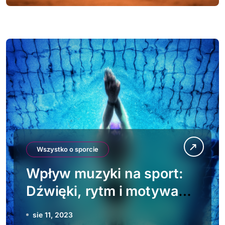
Wszystko o sporcie
Wpływ muzyki na sport:
Dźwięki, rytm i motywacja
dla zawodników i kibiców
sie 11, 2023