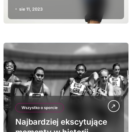
rozwoju dyscyplin
sie 11, 2023
sportowych
Wszystko o sporcie
Najbardziej ekscytujące