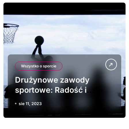
Wszystko o sporcie
Drużynowe zawody
sportowe: Radość i
zabawa z wspólnym
sie 11, 2023
wysiłkiem