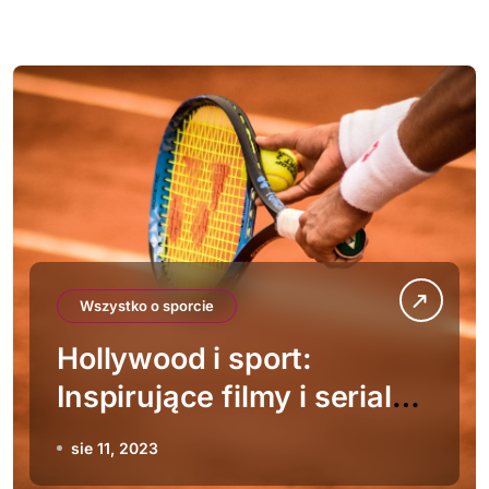
Wszystko o sporcie
Hollywood i sport:
Inspirujące filmy i seriale
o tematyce sportowej
sie 11, 2023