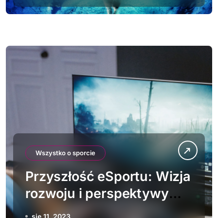
Wszystko o sporcie
Przyszłość eSportu: Wizja
rozwoju i perspektywy
rywalizacji wirtualnej
sie 11, 2023