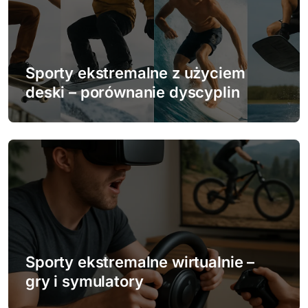
j
a
w
Sporty ekstremalne z użyciem
p
deski – porównanie dyscyplin
i
s
u
Sporty ekstremalne wirtualnie –
gry i symulatory