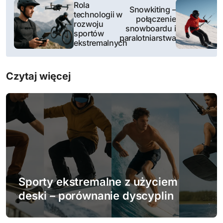
N
Rola
Snowkiting –
technologii w
a
połączenie
rozwoju
snowboardu i
sportów
w
paralotniarstwa
ekstremalnych
i
Czytaj więcej
g
a
c
j
a
w
Sporty ekstremalne z użyciem
deski – porównanie dyscyplin
p