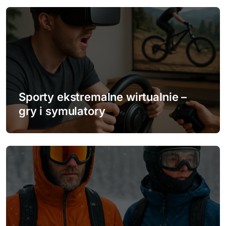
i
s
u
Sporty ekstremalne wirtualnie –
gry i symulatory