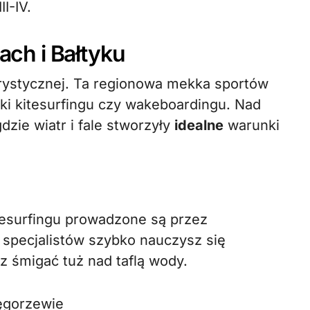
I-IV.
ch i Bałtyku
turystycznej. Ta regionowa mekka sportów
i kitesurfingu czy wakeboardingu. Nad
dzie wiatr i fale stworzyły
idealne
warunki
tesurfingu prowadzone są przez
specjalistów szybko nauczysz się
 śmigać tuż nad taflą wody.
Węgorzewie