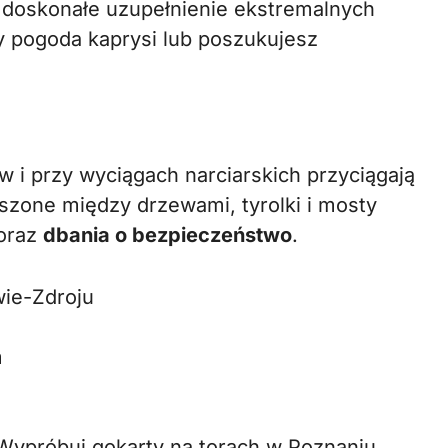
o doskonałe uzupełnienie ekstremalnych
y pogoda kaprysi lub poszukujesz
w i przy wyciągach narciarskich przyciągają
zone między drzewami, tyrolki i mosty
 oraz
dbania o bezpieczeństwo
.
wie-Zdroju
m
 Wypróbuj gokarty na torach w Poznaniu,