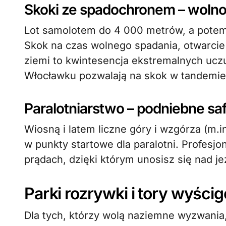
Skoki ze spadochronem – wolnoś
Lot samolotem do 4 000 metrów, a potem
Skok na czas wolnego spadania, otwarci
ziemi to kwintesencja ekstremalnych ucz
Włocławku pozwalają na skok w tandemie
Paralotniarstwo – podniebne saf
Wiosną i latem liczne góry i wzgórza (m.i
w punkty startowe dla paralotni. Profesjo
prądach, dzięki którym unosisz się nad jez
Parki rozrywki i tory wyści
Dla tych, którzy wolą naziemne wyzwania,