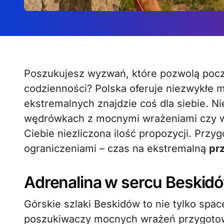
Poszukujesz wyzwań, które pozwolą po
codzienności? Polska oferuje niezwykłe m
ekstremalnych znajdzie coś dla siebie. N
wędrówkach z mocnymi wrażeniami czy wo
Ciebie niezliczona ilość propozycji. Przyg
ograniczeniami – czas na ekstremalną
pr
Adrenalina w sercu Beskid
Górskie szlaki Beskidów to nie tylko spac
poszukiwaczy mocnych wrażeń przygotow