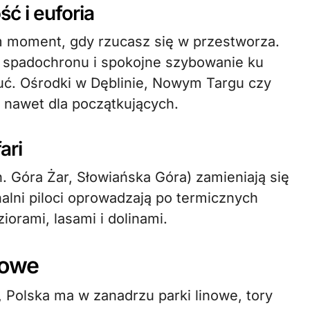
ć i euforia
 moment, gdy rzucasz się w przestworza.
e spadochronu i spokojne szybowanie ku
uć. Ośrodki w Dęblinie, Nowym Targu czy
 nawet dla początkujących.
ari
n. Góra Żar, Słowiańska Góra) zamieniają się
nalni piloci oprowadzają po termicznych
iorami, lasami i dolinami.
gowe
 Polska ma w zanadrzu parki linowe, tory