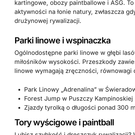
kartingowe, obozy paintballowe i ASG. T
aktywności na łonie natury, zwłaszcza gd
drużynowej rywalizacji.
Parki linowe i wspinaczka
Ogólnodostępne parki linowe w głębi lasó
miłośników wysokości. Przeszkody zawies
linowe wymagają zręczności, równowagi
Park Linowy „Adrenalina” w Świerado
Forest Jump w Puszczy Kampinoskiej
Zjazdy tyrolką o długości ponad 300 
Tory wyścigowe i paintball
Lubisz szybkość i dreszczyk rywalizacji?