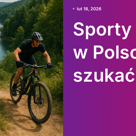
lut 18, 2026
Sporty
w Polsc
szukać