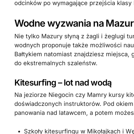
odcinków po wymagające przejścia klasy II
Wodne wyzwania na Mazura
Nie tylko Mazury słyną z żagli i żeglugi 
wodnych proponuje także możliwości nauk
Bałtykiem natomiast znajdziesz miejsca, g
do ekstremalnych szaleństw.
Kitesurfing – lot nad wodą
Na jeziorze Niegocin czy Mamry kursy ki
doświadczonych instruktorów. Pod okiem 
panowania nad latawcem, a potem możesz
Szkoły kitesurfingu w Mikołajkach i 