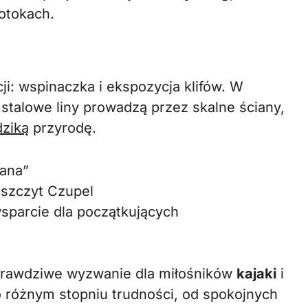
otokach.
cji: wspinaczka i ekspozycja klifów. W
stalowe liny prowadzą przez skalne ściany,
dziką
przyrodę.
dana”
 szczyt Czupel
wsparcie dla początkujących
 prawdziwe wyzwanie dla miłośników
kajaki
i
o różnym stopniu trudności, od spokojnych