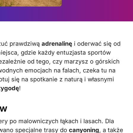
czuć prawdziwą
adrenalinę
i oderwać się od
iejsca, gdzie każdy entuzjasta sportów
iezależnie od tego, czy marzysz o górskich
dnych emocjach na falach, czeka tu na
otuj się na spotkanie z naturą i własnymi
zygodę
!
ów
ery po malowniczych łąkach i lasach. Dla
ano specjalne trasy do
canyoning
, a także