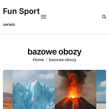
Skip
to
Fun Sport
content
serwis
bazowe obozy
Home
bazowe obozy