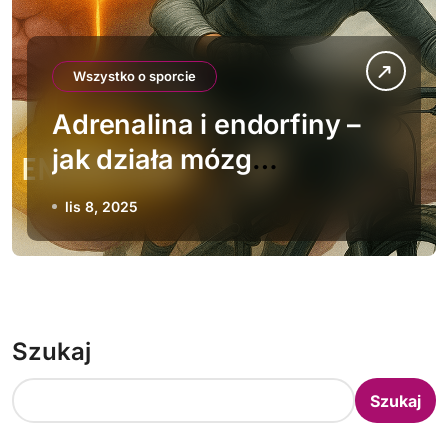
Wszystko o sporcie
Adrenalina i endorfiny –
jak działa mózg
ekstremalnego sportowca
lis 8, 2025
Szukaj
Szukaj