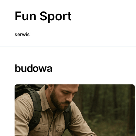
Skip
to
Fun Sport
content
serwis
budowa