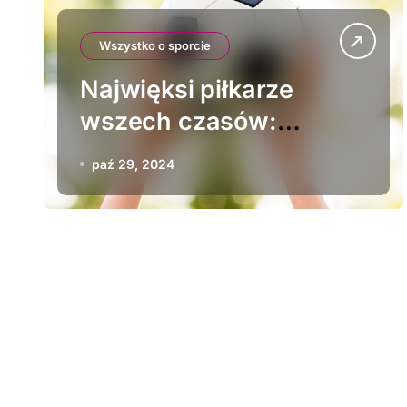
Wszystko o sporcie
Najwięksi piłkarze
wszech czasów:
biografie legend
paź 29, 2024