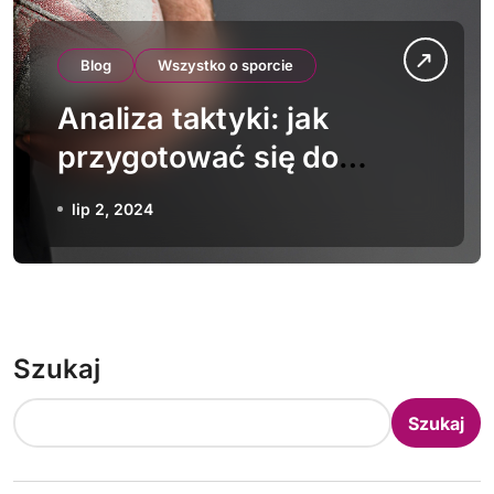
Blog
Wszystko o sporcie
Analiza taktyki: jak
przygotować się do
meczu rugby?
lip 2, 2024
Szukaj
Szukaj