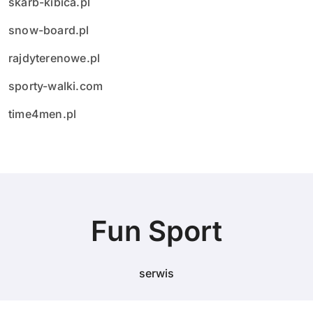
skarb-kibica.pl
snow-board.pl
rajdyterenowe.pl
sporty-walki.com
time4men.pl
Fun Sport
serwis