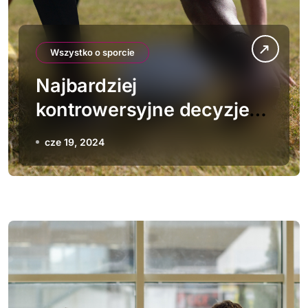
Wszystko o sporcie
Najbardziej
kontrowersyjne decyzje
sędziowskie w historii
cze 19, 2024
rugby