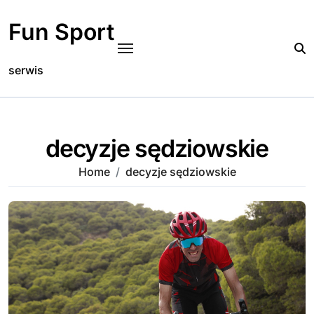
Skip
to
Fun Sport
content
serwis
decyzje sędziowskie
Home
decyzje sędziowskie