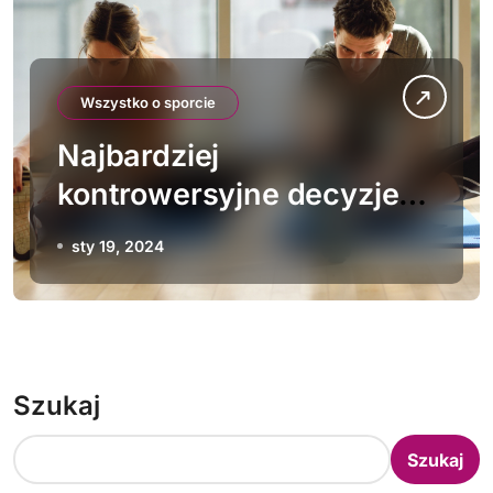
Wszystko o sporcie
Najbardziej
kontrowersyjne decyzje
sędziowskie w historii
sty 19, 2024
boksu
Szukaj
Szukaj