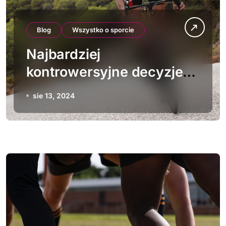
Blog
Wszystko o sporcie
Najbardziej
kontrowersyjne decyzje
sędziowskie w historii
sie 13, 2024
kolarstwa