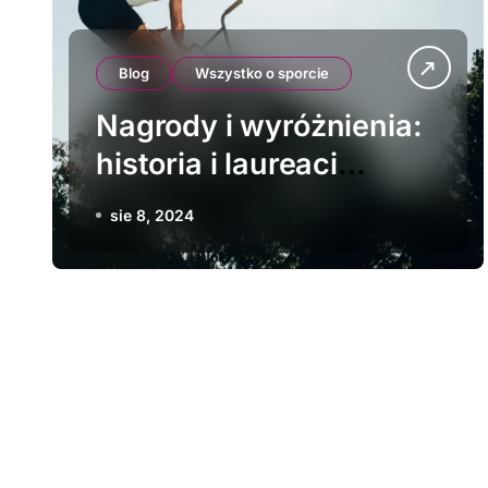
Blog
Wszystko o sporcie
Nagrody i wyróżnienia:
historia i laureaci
najbardziej
sie 8, 2024
prestiżowych nagród w
kolarstwie