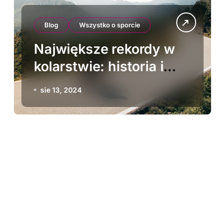
Blog
Wszystko o sporcie
Największe rekordy w
kolarstwie: historia i
aktualności
sie 13, 2024