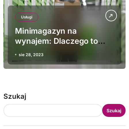
Usługi
Minimagazyn na
wynajem: Dlaczego to
dobry pomysł w mieście?
sie 28, 2023
Szukaj
Szukaj