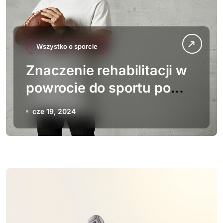
Wszystko o sporcie
Znaczenie rehabilitacji w
powrocie do sportu po
kontuzji
cze 19, 2024