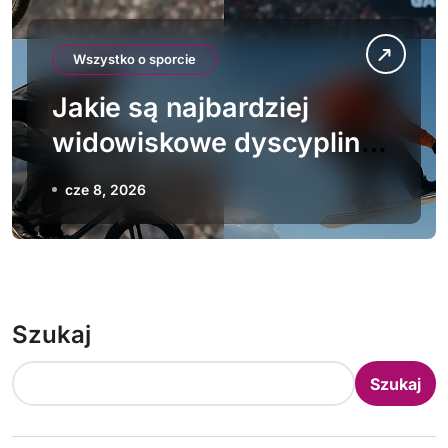
Wszystko o sporcie
Jakie są najbardziej
widowiskowe dyscypliny
X-Games
cze 8, 2026
Szukaj
Szukaj