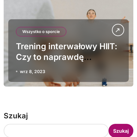
Wszystko o sporcie
Trening interwałowy HIIT:
Czy to naprawdę
skuteczna forma
wrz 8, 2023
ćwiczeń?
Szukaj
Szukaj