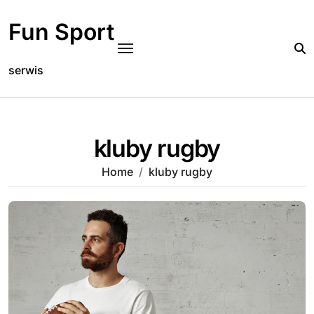
Skip
to
Fun Sport
content
serwis
kluby rugby
Home
kluby rugby