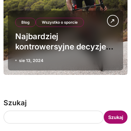
Blog
Wszystko o sporcie
Najbardziej
kontrowersyjne decyzje
sędziowskie w historii
sie 13, 2024
kolarstwa
Szukaj
Szukaj