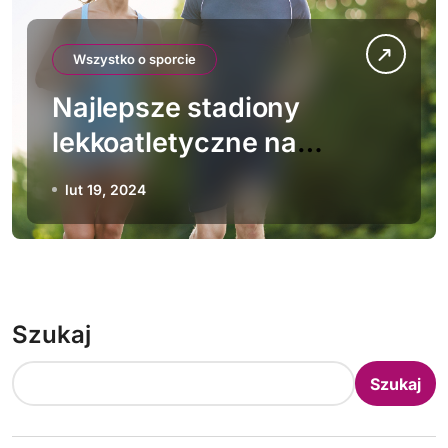
Wszystko o sporcie
Najlepsze stadiony
lekkoatletyczne na
świecie
lut 19, 2024
Szukaj
Szukaj