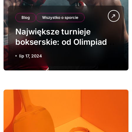
Blog
Wszystko o sporcie
Największe turnieje
bokserskie: od Olimpiady
po mistrzostwa świata
lip 17, 2024