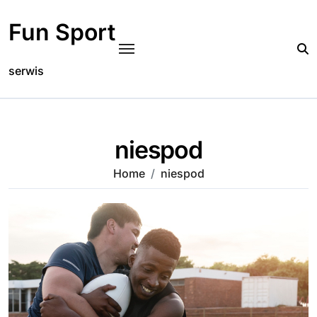
Skip
to
Fun Sport
content
serwis
niespod
Home
niespod