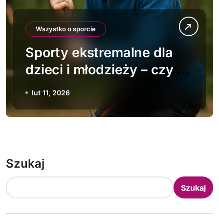
Wszystko o sporcie
Sporty ekstremalne dla
dzieci i młodzieży – czy to
bezpieczne?
lut 11, 2026
Szukaj
Szukaj