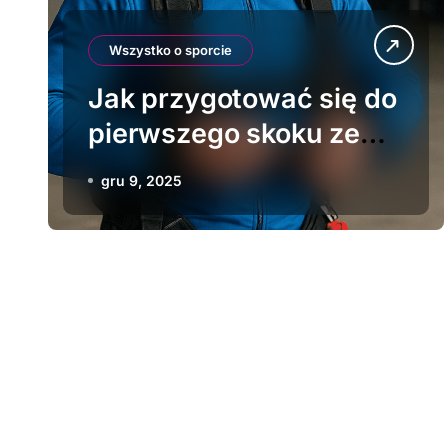
Wszystko o sporcie
Jak przygotować się do
pierwszego skoku ze
spadochronem
gru 9, 2025