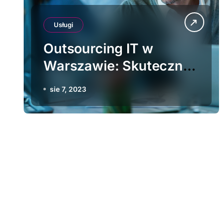
Usługi
Outsourcing IT w
Warszawie: Skuteczne
Rozwiązania dla
sie 7, 2023
Współczesnych
Biznesów