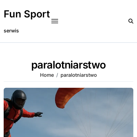
Skip
to
Fun Sport
content
serwis
paralotniarstwo
Home
paralotniarstwo