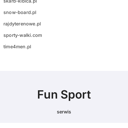
skarb-kibica.pl
snow-board.pl
rajdyterenowe.pl
sporty-walki.com
time4men.pl
Fun Sport
serwis