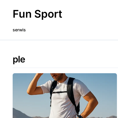
Skip
to
Fun Sport
content
serwis
ple