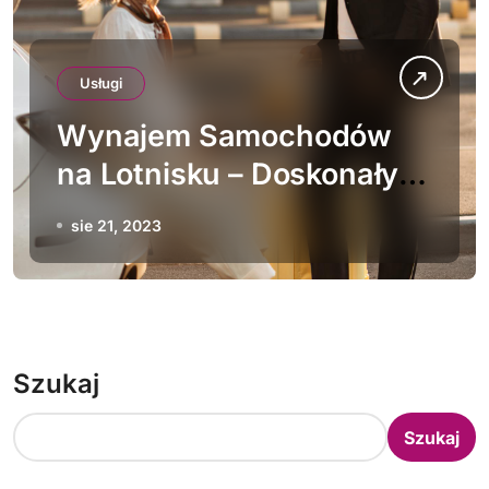
Usługi
Wynajem Samochodów
na Lotnisku – Doskonały
Pomysł na Udane
sie 21, 2023
Wakacje
Szukaj
Szukaj