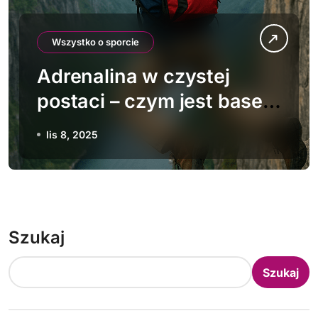
Wszystko o sporcie
Adrenalina w czystej
postaci – czym jest base
jumping?
lis 8, 2025
Szukaj
Szukaj