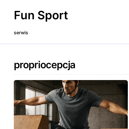
Skip
to
Fun Sport
content
serwis
propriocepcja