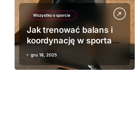
Wszystko o sporcie
Jak trenować balans i
koordynację w sportach
ekstremalnych
gru 18, 2025