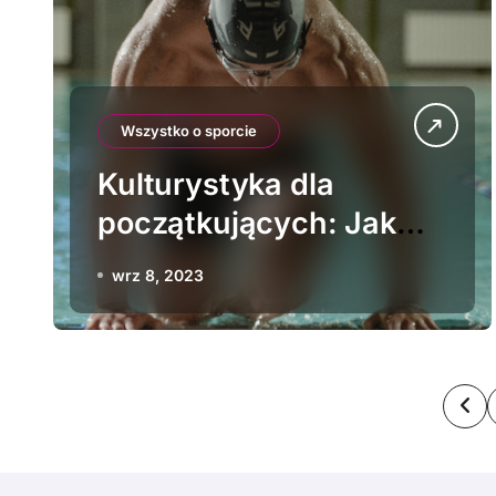
Wszystko o sporcie
Kulturystyka dla
początkujących: Jak
rozpocząć budowę
wrz 8, 2023
masy mięśniowej?
S
t