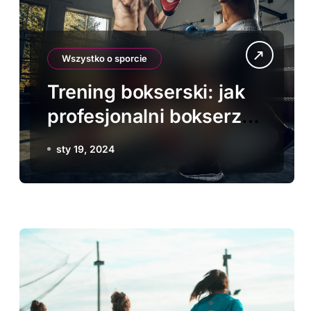
Wszystko o sporcie
Trening bokserski: jak
profesjonalni bokserzy
utrzymują formę
sty 19, 2024