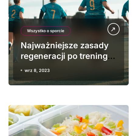
Wszystko o sporcie
Najważniejsze zasady
regeneracji po treningu:
Czego unikać, żeby
wrz 8, 2023
uniknąć kontuzji?