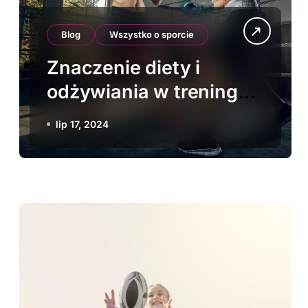
Blog
Wszystko o sporcie
Znaczenie diety i
odżywiania w treningu
bokserskim
lip 17, 2024