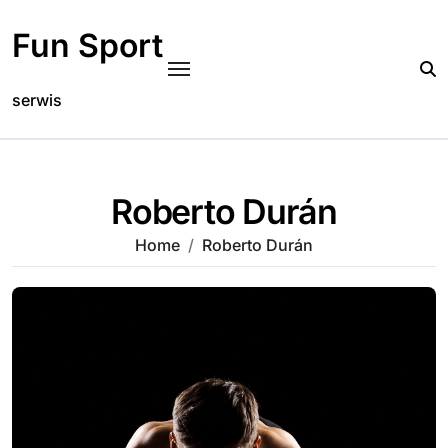
Skip
to
Fun Sport
content
serwis
Roberto Durán
Home
Roberto Durán