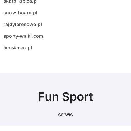
skarb-kibica.pl
snow-board.pl
rajdyterenowe.pl
sporty-walki.com
time4men.pl
Fun Sport
serwis