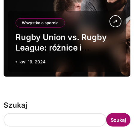
Wszystko o sporcie
Rugby Union vs. Rugby
League: różnice i
podobieństwa
kwi 19, 2024
Szukaj
Szukaj