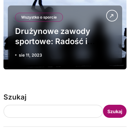
Wszystko o sporcie
Drużynowe zawody
sportowe: Radość i
zabawa z wspólnym
sie 11, 2023
wysiłkiem
Szukaj
Szukaj