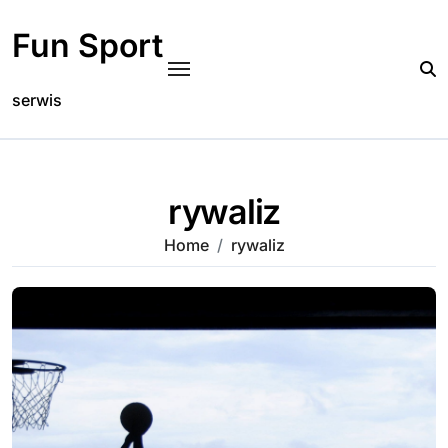
Skip
to
Fun Sport
content
serwis
rywaliz
Home
rywaliz