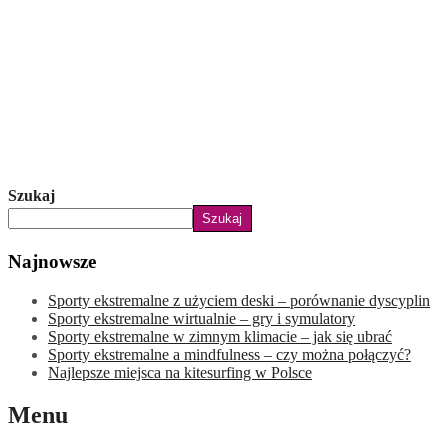
Wszystko o
sporcie
Jak powstał
parkour i kto
go
zapoczątkował
mar 21, 2026
Szukaj
Szukaj
Najnowsze
Sporty ekstremalne z użyciem deski – porównanie dyscyplin
Sporty ekstremalne wirtualnie – gry i symulatory
Sporty ekstremalne w zimnym klimacie – jak się ubrać
Sporty ekstremalne a mindfulness – czy można połączyć?
Najlepsze miejsca na kitesurfing w Polsce
Menu