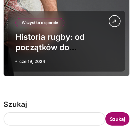
Wszystko o sporcie
Historia rugby: od
początków do
współczesności
cze 19, 2024
Szukaj
Szukaj