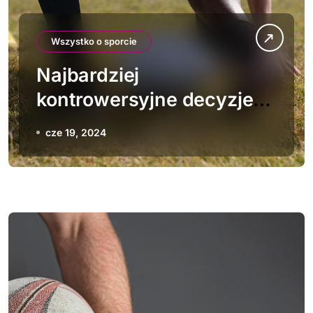
Wszystko o sporcie
Najbardziej
kontrowersyjne decyzje
sędziowskie w historii
cze 19, 2024
rugby